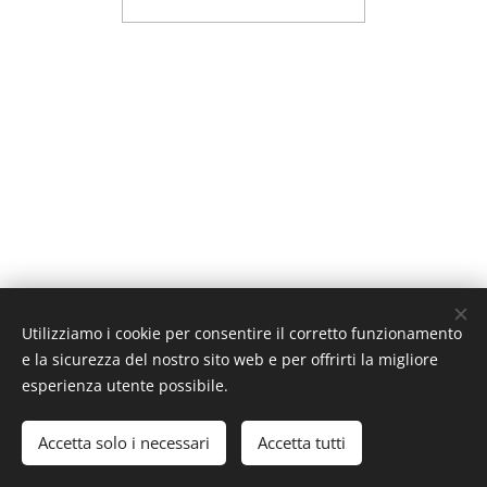
Utilizziamo i cookie per consentire il corretto funzionamento
© Copyright 2019 Frame | P.IVA 06908390484 | Via Ettore
e la sicurezza del nostro sito web e per offrirti la migliore
Majorana 34, 50025 Montespertoli (FI) | Tel. +393206893709 |
esperienza utente possibile.
info@framemovingpicture.com
Instagram
|
|
Accetta solo i necessari
Accetta tutti
Cookies